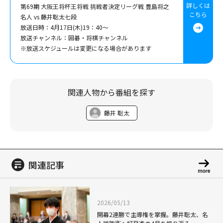
詳しくは
第69期 大阪王将杯王将戦 挑戦者決定リーグ戦 豊島将之
こちら
名人 vs 藤井聡太七段
放送日時：4月17日(木)19：40～
放送チャンネル：囲碁・将棋チャンネル
※放送スケジュールは変更になる場合があります
関連人物から番組を探す
藤井 聡太
関連記事
2026/05/13
開幕2連勝で主導権を掌握。藤井聡太、名