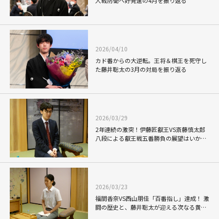
人戦防衛へ好発進の4月を振り返る
2026/04/10
カド番からの大逆転。王将＆棋王を死守し
た藤井聡太の3月の対局を振り返る
2026/03/29
2年連続の激突！伊藤匠叡王VS斎藤慎太郎
八段による叡王戦五番勝負の展望はいか
に！？
2026/03/23
福間香奈VS西山朋佳「百番指し」達成！ 激
闘の歴史と、藤井聡太が迎える次なる黄金
カードの候補たちを紹介