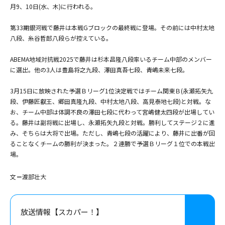
月9、10日(水、木)に行われる。
第33期銀河戦で藤井は本戦Gブロックの最終戦に登場。その前には中村太地
八段、糸谷哲郎八段らが控えている。
ABEMA地域対抗戦2025で藤井は杉本昌隆八段率いるチーム中部のメンバー
に選出。他の3人は豊島将之九段、澤田真吾七段、青嶋未来七段。
3月15日に放映された予選Ｂリーグ1位決定戦ではチーム関東Ｂ(永瀬拓矢九
段、伊藤匠叡王、郷田真隆九段、中村太地八段、高見泰地七段)と対戦。な
お、チーム中部は体調不良の澤田七段に代わって宮嶋健太四段が出場してい
る。藤井は副将戦に出場し、永瀬拓矢九段と対戦。勝利してステージ２に進
み、そちらは大将で出場。ただし、青嶋七段の活躍により、藤井に出番が回
ることなくチームの勝利が決まった。２連勝で予選Ｂリーグ１位での本戦出
場。
文＝渡部壮大
放送情報【スカパー！】