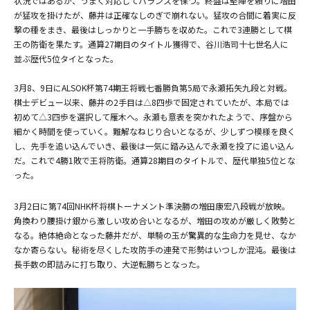
状況ではあるが、うまく対応してバランスを保つ。終盤は堅陣を頼りに増田
が猛攻を掛けたが、藤井は正確なしのぎで崩れない。猛攻の合間に着実に反
撃の種をまき、最後はしっかりと一手勝ちを収めた。これで3連勝として棋
王の防衛を果たす。通算27期目のタイトル獲得で、谷川浩司十七世名人に
並ぶ歴代5位タイとなった。
3月8、9日にALSOK杯第74期王将戦七番勝負第5局で永瀬拓矢九段と対戦。
棋士デビュー以来、藤井の2手目は△8四歩で固定されていたが、本局では
初めて△3四歩を選択して雁木へ。永瀬も意表を突かれたようで、序盤から
細かく時間を使っていく。難解なねじり合いとなるが、少しずつ模様を良く
し、先手を追い込んでいき、最後は一気に踏み込んで永瀬を投了に追い込ん
だ。これで4勝1敗で王将防衛。通算28期目のタイトルで、歴代単独5位とな
った。
3月2日に第74回NHK杯将棋トーナメント準決勝の増田康宏八段戦が放映。
角換わり腰掛け銀から激しい攻め合いとなるが、増田の攻めが厳しく敗勢と
なる。絶体絶命となった藤井だが、単騎の玉が驚異的な生命力を見せ、なか
なか寄らない。秘術を尽くした攻防手の連発で形勢はいつしか混沌。最後は
長手数の即詰みに打ち取り、大逆転勝ちとなった。