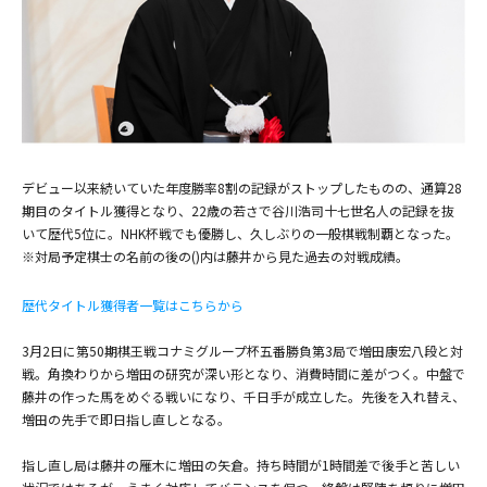
デビュー以来続いていた年度勝率8割の記録がストップしたものの、通算28
期目のタイトル獲得となり、22歳の若さで谷川浩司十七世名人の記録を抜
いて歴代5位に。NHK杯戦でも優勝し、久しぶりの一般棋戦制覇となった。
※対局予定棋士の名前の後の()内は藤井から見た過去の対戦成績。
歴代タイトル獲得者一覧はこちらから
3月2日に第50期棋王戦コナミグループ杯五番勝負第3局で増田康宏八段と対
戦。角換わりから増田の研究が深い形となり、消費時間に差がつく。中盤で
藤井の作った馬をめぐる戦いになり、千日手が成立した。先後を入れ替え、
増田の先手で即日指し直しとなる。
指し直し局は藤井の雁木に増田の矢倉。持ち時間が1時間差で後手と苦しい