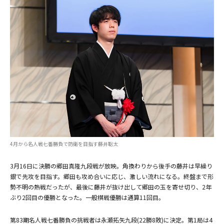
4月から名人戦七番勝負で防衛を目指す藤井聡太
3月16日に決勝の郷田真隆九段戦が放映。角換わりから後手の藤井は早繰り
銀で先攻を目指す。郷田も攻め合いに応じ、激しい流れになる。終盤まで形
勢不明の熱戦だったが、最後に藤井が抜け出して郷田の玉を寄せ切り、2年
ぶり2回目の優勝となった。一般棋戦優勝は通算11回目。
第83期名人戦七番勝負の挑戦者は永瀬拓矢九段(22勝8敗)に決定。第1局は4