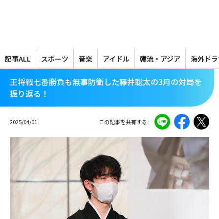
メ
イ
ン
コ
ン
テ
記事ALL
スポーツ
音楽
アイドル
韓流・アジア
海外ドラ
ン
ツ
王将戦七番勝負も無事防衛した藤井聡太の3月の対局を
に
振り返る！
移
動
2025/04/01
この記事を共有する