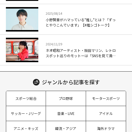
2025/08/14
小野賢章がハマっている"推し"とは？「ずっ
とやりこんでいます」【#推シゴトーク】
2024/11/29
ネオ昭和アーティスト・阪田マリン、レトロ
スポット巡りのモットーは「SNSを見て満足
しない」
ジャンルから
記事を探す
スポーツ総合
プロ野球
モータースポーツ
サッカー・Jリーグ
音楽・LIVE
アイドル
アニメ・キッズ
韓流・アジア
海外ドラマ