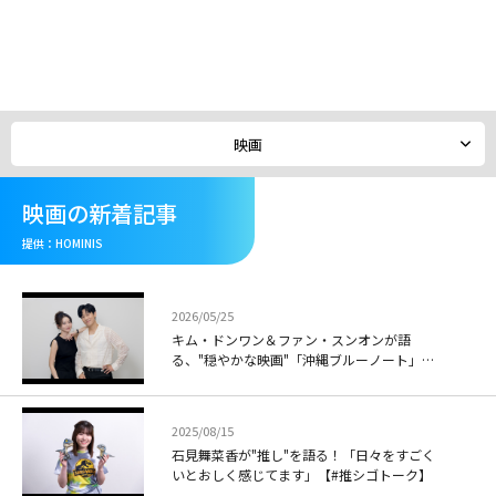
メ
イ
ン
コ
ン
テ
映画
ン
ツ
に
映画の新着記事
移
動
提供：HOMINIS
2026/05/25
キム・ドンワン＆ファン・スンオンが語
る、"穏やかな映画"「沖縄ブルーノート」に
込めた想い
2025/08/15
石見舞菜香が"推し"を語る！「日々をすごく
いとおしく感じてます」【#推シゴトーク】