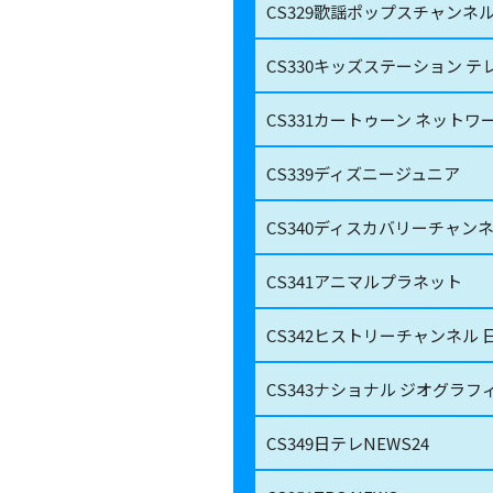
CS329
歌謡ポップスチャンネ
CS330
キッズステーション テ
CS331
カートゥーン ネットワ
CS339
ディズニージュニア
CS340
ディスカバリーチャン
CS341
アニマルプラネット
CS342
ヒストリーチャンネル 
CS343
ナショナル ジオグラフ
CS349
日テレNEWS24