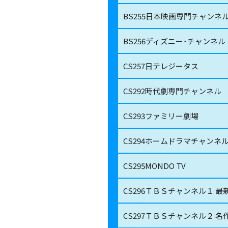
BS255
日本映画専門チャンネ
BS256
ディズニー･チャンネル
CS257
日テレジータス
CS292
時代劇専門チャンネル
CS293
ファミリー劇場
CS294
ホームドラマチャンネ
CS295
MONDO TV
CS296
ＴＢＳチャンネル１ 最
CS297
ＴＢＳチャンネル２ 名