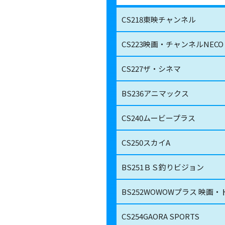
CS218
東映チャンネル
CS223
映画・チャンネルNECO
CS227
ザ・シネマ
BS236
アニマックス
CS240
ムービープラス
CS250
スカイA
BS251
ＢＳ釣りビジョン
BS252
WOWOWプラス 映画
CS254
GAORA SPORTS