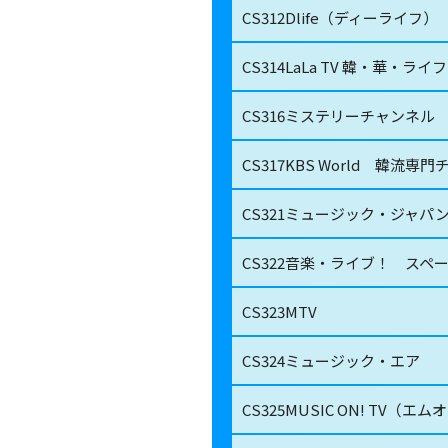
CS312
Dlife（ディーライフ）
CS314
LaLa TV 韓・華・ラ
CS316
ミステリーチャンネル
CS317
KBS World 韓流専
CS321
ミュージック・ジャパン
CS322
音楽・ライブ！ スペ
CS323
MTV
CS324
ミュージック・エア
CS325
MUSIC ON! TV（エム