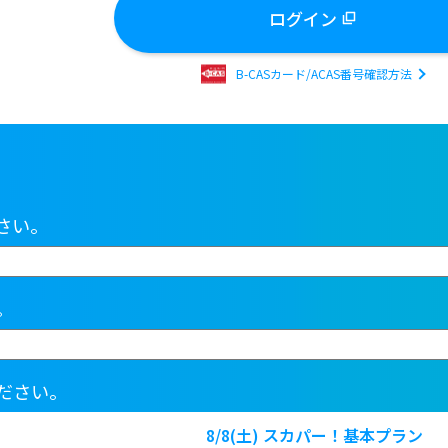
ログイン
B-CASカード/ACAS番号確認方法
さい。
。
ださい。
8/8(土)
スカパー！基本プラン