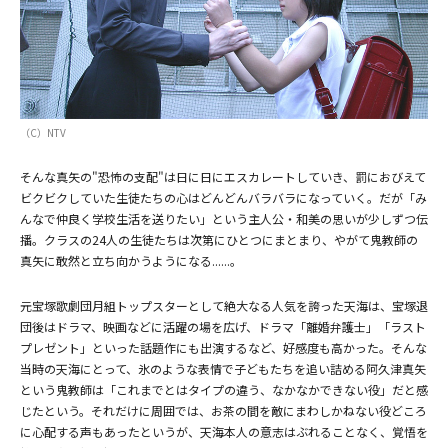
（C）NTV
そんな真矢の"恐怖の支配"は日に日にエスカレートしていき、罰におびえて
ビクビクしていた生徒たちの心はどんどんバラバラになっていく。だが「み
んなで仲良く学校生活を送りたい」という主人公・和美の思いが少しずつ伝
播。クラスの24人の生徒たちは次第にひとつにまとまり、やがて鬼教師の
真矢に敢然と立ち向かうようになる......。
元宝塚歌劇団月組トップスターとして絶大なる人気を誇った天海は、宝塚退
団後はドラマ、映画などに活躍の場を広げ、ドラマ「離婚弁護士」「ラスト
プレゼント」といった話題作にも出演するなど、好感度も高かった。そんな
当時の天海にとって、氷のような表情で子どもたちを追い詰める阿久津真矢
という鬼教師は「これまでとはタイプの違う、なかなかできない役」だと感
じたという。それだけに周囲では、お茶の間を敵にまわしかねない役どころ
に心配する声もあったというが、天海本人の意志はぶれることなく、覚悟を