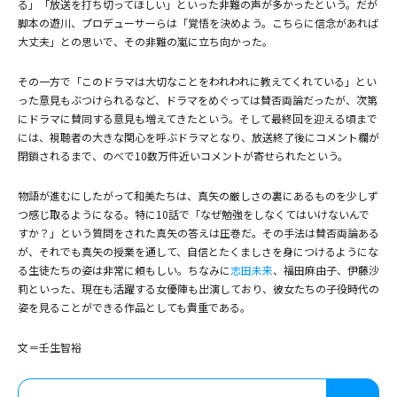
る」「放送を打ち切ってほしい」といった非難の声が多かったという。だが
脚本の遊川、プロデューサーらは「覚悟を決めよう。こちらに信念があれば
大丈夫」との思いで、その非難の嵐に立ち向かった。
その一方で「このドラマは大切なことをわれわれに教えてくれている」とい
った意見もぶつけられるなど、ドラマをめぐっては賛否両論だったが、次第
にドラマに賛同する意見も増えてきたという。そして最終回を迎える頃まで
には、視聴者の大きな関心を呼ぶドラマとなり、放送終了後にコメント欄が
閉鎖されるまで、のべで10数万件近いコメントが寄せられたという。
物語が進むにしたがって和美たちは、真矢の厳しさの裏にあるものを少しず
つ感じ取るようになる。特に10話で「なぜ勉強をしなくてはいけないんで
すか？」という質問をされた真矢の答えは圧巻だ。その手法は賛否両論ある
が、それでも真矢の授業を通して、自信とたくましさを身につけるようにな
る生徒たちの姿は非常に頼もしい。ちなみに
志田未来
、福田麻由子、伊藤沙
莉といった、現在も活躍する女優陣も出演しており、彼女たちの子役時代の
姿を見ることができる作品としても貴重である。
文＝壬生智裕