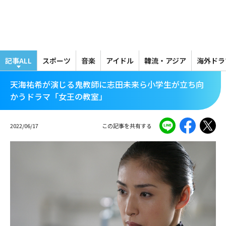
メ
イ
ン
コ
ン
テ
記事ALL
スポーツ
音楽
アイドル
韓流・アジア
海外ドラ
ン
ツ
天海祐希が演じる鬼教師に志田未来ら小学生が立ち向
に
かうドラマ「女王の教室」
移
動
2022/06/17
この記事を共有する