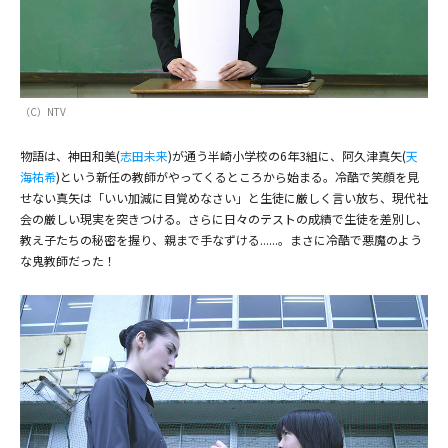
（C）NTV
物語は、神田和美(
志田未来
)が通う半崎小学校の6年3組に、阿久津真矢(
天
海祐希
)という新任の教師がやってくるところから始まる。冷酷で笑顔を見
せない真矢は「いい加減に目覚めなさい」と生徒に厳しく言い放ち、現代社
会の厳しい現実を突きつける。さらに日々のテストの成績で生徒を差別し、
教え子たちの秘密を握り、親まで手なずける......。まさに冷酷で悪魔のよう
な鬼教師だった！