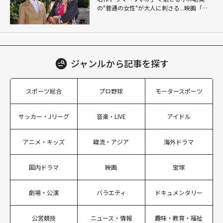
の"普通の女性"が大人に刺さる...映画「か
もめ食堂」にも通じる静かな芝居
ジャンルから
記事を探す
スポーツ総合
プロ野球
モータースポーツ
サッカー・Jリーグ
音楽・LIVE
アイドル
アニメ・キッズ
韓流・アジア
海外ドラマ
国内ドラマ
映画
宝塚
劇場・公演
バラエティ
ドキュメンタリー
公営競技
ニュース・情報
趣味・教育・福祉