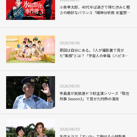
小泉孝太郎、40代半ば過ぎで得た渋みと軽
さの絶妙なバランス「精神分析医 氷室想介
の事件簿３」で見せる進化
2026/08/06
原因は自分にある。7人が撮影裏で見せ
た"素顔"とは？「宇宙人の幸福（ハピネ
ス）論」THE MAKING
2026/08/05
寺島進が民放連ドラ初主演シリーズ「駐在
刑事 Season3」で見せた円熟の演技
2026/08/03
名作ドラマ「すいか」で魅せる小林聡美