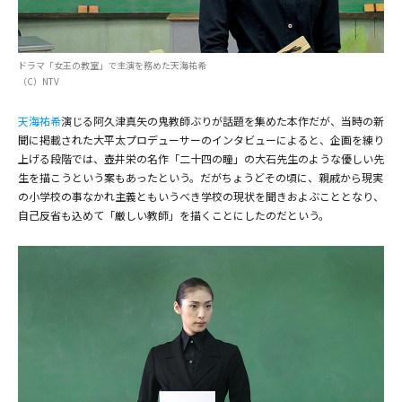
ドラマ「女王の教室」で主演を務めた天海祐希
（C）NTV
天海祐希
演じる阿久津真矢の鬼教師ぶりが話題を集めた本作だが、当時の新
聞に掲載された大平太プロデューサーのインタビューによると、企画を練り
上げる段階では、壺井栄の名作「二十四の瞳」の大石先生のような優しい先
生を描こうという案もあったという。だがちょうどその頃に、親戚から現実
の小学校の事なかれ主義ともいうべき学校の現状を聞きおよぶこととなり、
自己反省も込めて「厳しい教師」を描くことにしたのだという。