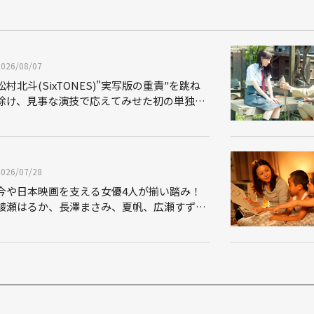
2026/08/07
松村北斗(SixTONES)"実写版の重責"を跳ね
除け、見事な演技で応えてみせた初の単独主
演映画「秒速5センチメートル」
2026/07/28
今や日本映画を支える女優4人が揃い踏み！
綾瀬はるか、長澤まさみ、夏帆、広瀬すず
の"四姉妹"を描いた映画「海街diary」