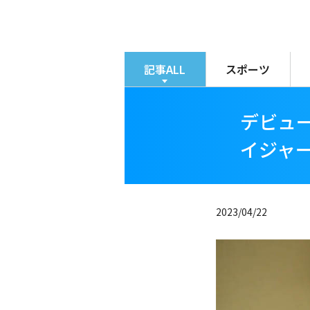
メ
イ
ン
コ
記事ALL
スポーツ
ン
テ
デビュ
ン
ツ
イジャー
に
移
動
2023/04/22