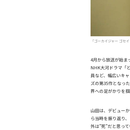
(C)2011「戦隊199
「ゴーカイジャー ゴセイ
4月から放送が始ま
NHK大河ドラマ「
員など、幅広いキャ
ズの第35作となっ
界への足がかりを掴
山田は、デビューか
ら当時を振り返り、
外は"死"だと思っ