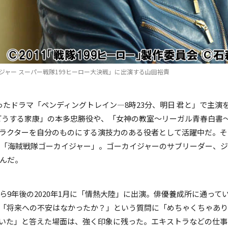
ヒーロー」製作委員会 (C)石森プロ・テレビ朝日・東映AG・東映
ジャー スーパー戦隊199ヒーロー大決戦」に出演する山田裕貴
ったドラマ「ペンディングトレイン―8時23分、明日 君と」で主
どうする家康」の本多忠勝役や、「女神の教室～リーガル青春白書
ラクターを自分のものにする演技力のある役者として活躍中だ。そ
た「海賊戦隊ゴーカイジャー」。ゴーカイジャーのサブリーダー、
んだ。
ら9年後の2020年1月に「情熱大陸」に出演。俳優養成所に通っ
「将来への不安はなかったか？」という質問に「めちゃくちゃあ
ていた」と答えた場面は、強く印象に残った。エキストラなどの仕