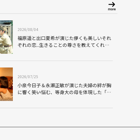
2026/08/04
福原遥と出口夏希が演じた儚くも美しいそれ
ぞれの恋...生きることの尊さを教えてくれた
映画「あの花が咲く丘で、君とまた出会えた
ら。」
2026/07/25
小泉今日子＆永瀬正敏が演じた夫婦の絆が胸
に響く――笑い悩む、等身大の母を体現した「毎
日かあさん」