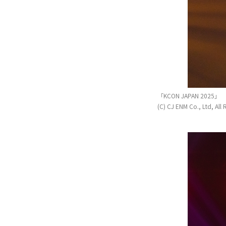
(C) CJ ENM Co., Ltd, All 
「KCON JAPAN 2025」
(C) CJ ENM Co., Ltd, All 