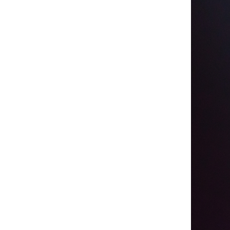
(C) CJ ENM Co., Ltd, All 