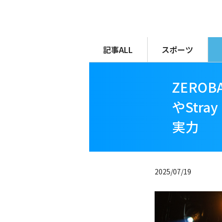
メ
イ
ン
コ
記事ALL
スポーツ
ン
テ
ZERO
ン
ツ
やStr
に
実力
移
動
2025/07/19