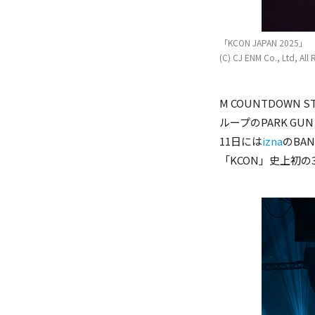
「KCON JAPAN 2025」
(C) CJ ENM Co., Ltd, All 
M COUNTDOWN 
(C) CJ ENM Co., Ltd, All 
ループのPARK GU
11日には
izna
のBA
「KCON」史上初