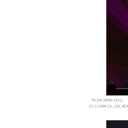
(C) CJ ENM Co., Ltd, All 
(C) CJ ENM Co., Ltd, All 
「KCON JAPAN 2025」
(C) CJ ENM Co., Ltd, All 