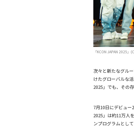
(C) CJ ENM Co., Ltd, All 
(C) CJ ENM Co., Ltd, All 
「KCON JAPAN 2025」(C) C
次々と新たなグルー
けたグローバルな活動
2025」でも、そ
7月10日にデビュー2
2025」は約11
ンプログラムとしてフ