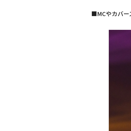
■MCやカバー
(C) CJ ENM Co., Ltd, All 