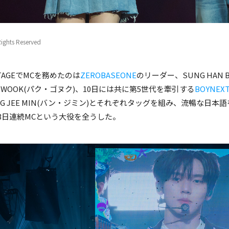
Rights Reserved
STAGEでMCを務めたのは
ZEROBASEONE
のリーダー、SUNG HAN
Rights Reserved
N WOOK(パク・ゴヌク)、10日には共に第5世代を牽引する
BOYNEX
NG JEE MIN(バン・ジミン)とそれぞれタッグを組み、流暢な
の3日連続MCという大役を全うした。