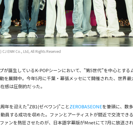
Rights Reserved
Rights Reserved
J ENM Co., Ltd, All Rights Reserved
プが誕生しているK-POPシーンにおいて、"第5世代"を中心とす
を展開中。今年5月に千葉・幕張メッセにて開催された、世界最大規模の
の存在感は圧倒的だった。
周年を迎えた"ZB1(ゼベワン)"こと
ZEROBASEONE
を筆頭に、数多く
万人を動員する成功を収めた。ファンとアーティストが間近で交流で
ァンを熱狂させたのが、日本語字幕版がMnetにて7月に放送される"M 