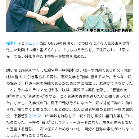
(C) 2025「お嬢と番犬くん」製作委員会
福本莉子
と
ジェシー
(SixTONES)の共演で、はつはるによる人気漫画を実写
化した映画「お嬢と番犬くん」。「ももいろそらを」で注目され、「恋は
光」で高い評価を得た小林啓一が監督を務めた。
幼い頃に両親を亡くした瀬名垣一咲(福本)は、唯一の肉親である祖父・太助
(杉本哲太)に引き取られて育ち、高校入学を目前に控えていた。そんな一咲
の悩みは、極道一家の孫娘であるがために常に孤立し、友達ができなかった
こと。そんなトラウマを抱える一咲は、高校では素性を隠し、"普通の友
達"を作って"普通の恋"をする、ごく普通の青春を送りたいと強く願ってい
た。しかし、入学式の日、廊下で転びそうになった一咲は寸前で誰かに助け
られ、振り向くと彼女のよく知る顔が。なんと瀬名垣組の若頭で一咲の世話
役・宇藤啓弥(
ジェシー
)が年齢を詐称して一咲と同じ高校に裏口入学してい
たのだった。一咲の"番犬"としてボディーガードになり、男を近寄らせない
と宣言する啓弥。一咲は慌てふためきつつも、自分と啓弥の素性がバレない
よう奔走することとなる...。