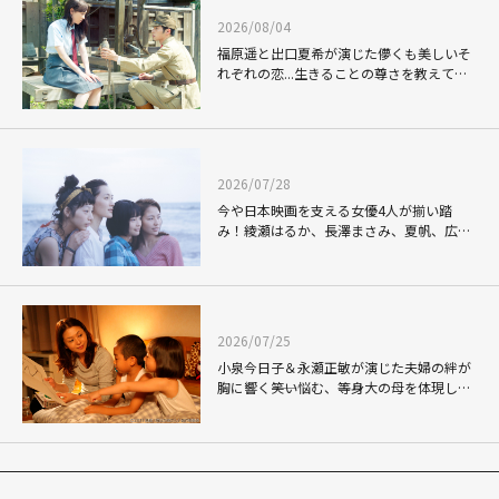
2026/08/04
福原遥と出口夏希が演じた儚くも美しいそ
れぞれの恋...生きることの尊さを教えてく
れた映画「あの花が咲く丘で、君とまた出
会えたら。」
2026/07/28
今や日本映画を支える女優4人が揃い踏
み！綾瀬はるか、長澤まさみ、夏帆、広瀬
すずの"四姉妹"を描いた映画「海街diary」
2026/07/25
小泉今日子＆永瀬正敏が演じた夫婦の絆が
胸に響く――笑い悩む、等身大の母を体現した
「毎日かあさん」