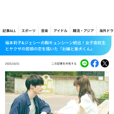
メ
イ
ン
コ
ン
テ
記事ALL
スポーツ
音楽
アイドル
韓流・アジア
海外ドラ
ン
ツ
福本莉子&ジェシーの胸キュンシーン続出！女子高校生
に
とヤクザの若頭の恋を描いた「お嬢と番犬くん」
移
動
2025/10/31
この記事を共有する