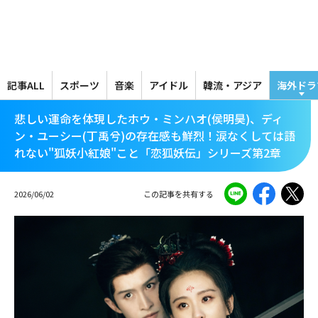
メ
イ
ン
コ
ン
テ
記事ALL
スポーツ
音楽
アイドル
韓流・アジア
海外ドラ
ン
ツ
悲しい運命を体現したホウ・ミンハオ(侯明昊)、ディ
に
ン・ユーシー(丁禹兮)の存在感も鮮烈！涙なくしては語
移
れない"狐妖小紅娘"こと「恋狐妖伝」シリーズ第2章
動
2026/06/02
この記事を共有する