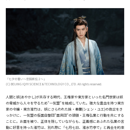
(C) BEIJING IQIYI SCIENCE & TECHNOLOGY CO., LTD. All rights reserved.
「七夕の誓い～恋狐妖伝２～」
(C) BEIJING IQIYI SCIENCE & TECHNOLOGY CO., LTD. All rights reserved.
人間と妖(あやかし)が共存する時代、王権家や東方家といった名門世家は妖
の脅威から人々を守るため"一気盟"を結成していた。強大な霊血を持つ東方
家の令嬢・東方淮竹は、妖にさらわれた妹・秦蘭(シェン・ユエ)の救出をき
っかけに、一気盟の仮面自警団"面具団"の頭領・王権弘業と行動を共にする
ことに。お面を被り、正体を隠していながらも、正義感にあふれた弘業の言
動に好意を持った淮竹は、別れ際に「七月七日、淮水竹亭で」と再会を約束