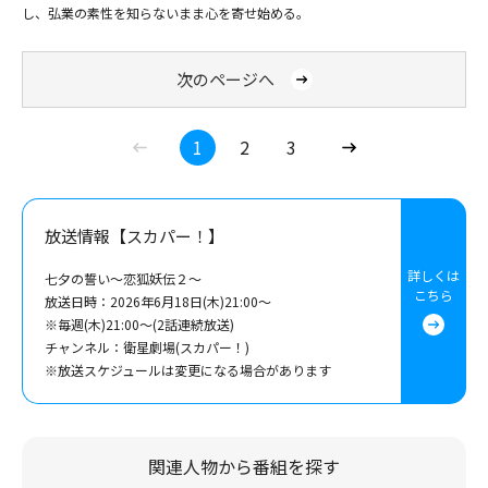
し、弘業の素性を知らないまま心を寄せ始める。
次のページへ
1
2
3
放送情報【スカパー！】
(C) BEIJING IQIYI SCIENCE & TECHNOLOGY CO., LTD. All rights reserved.
詳しくは
七夕の誓い～恋狐妖伝２～
こちら
放送日時：2026年6月18日(木)21:00～
※毎週(木)21:00～(2話連続放送)
チャンネル：衛星劇場(スカパー！)
※放送スケジュールは変更になる場合があります
関連人物から番組を探す