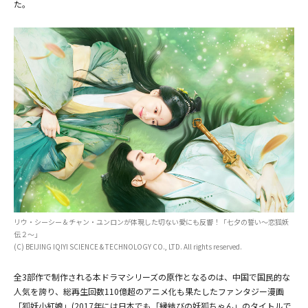
た。
(C) BEIJING IQIYI SCIENCE & TECHNOLOGY CO., LTD. All rights reserved.
リウ・シーシー＆チャン・ユンロンが体現した切ない愛にも反響！「七夕の誓い～恋狐妖
伝２～」
(C) BEIJING IQIYI SCIENCE & TECHNOLOGY CO., LTD. All rights reserved.
全3部作で制作される本ドラマシリーズの原作となるのは、中国で国民的な
人気を誇り、総再生回数110億超のアニメ化も果たしたファンタジー漫画
「狐妖小紅娘」(2017年には日本でも「縁結びの妖狐ちゃん」のタイトルで