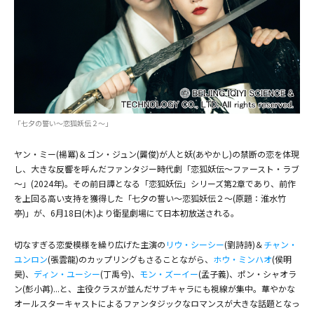
(C) BEIJING IQIYI SCIENCE & TECHNOLOGY CO., LTD. All rights reserved.
「七夕の誓い～恋狐妖伝２～」
ヤン・ミー(楊冪)＆ゴン・ジュン(龔俊)が人と妖(あやかし)の禁断の恋を体現
し、大きな反響を呼んだファンタジー時代劇「恋狐妖伝～ファースト・ラブ
～」(2024年)。その前日譚となる「恋狐妖伝」シリーズ第2章であり、前作
を上回る高い支持を獲得した「七夕の誓い～恋狐妖伝２～(原題：淮水竹
亭)」が、6月18日(木)より衛星劇場にて日本初放送される。
切なすぎる恋愛模様を繰り広げた主演の
リウ・シーシー
(劉詩詩)＆
チャン・
ユンロン
(張雲龍)のカップリングもさることながら、
ホウ・ミンハオ
(侯明
昊)、
ディン・ユーシー
(丁禹兮)、
モン・ズーイー
(孟子義)、ポン・シャオラ
ン(彭小苒)...と、主役クラスが並んだサブキャラにも視線が集中。華やかな
オールスターキャストによるファンタジックなロマンスが大きな話題となっ