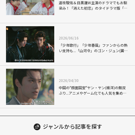
道枝駿佑＆目黒蓮W主演のドラマでもお馴
染み！「消えた初恋」のタイドラマ版「My
Love Mix-Up!」で、Gemini(ジェミナ
イ)×Fourth(フォース)が体現した"キュンの
瞬間"
2026/06/16
「少年歌行」「少年春風」ファンからの熱
い支持も...「山河令」のゴン・ジュン(龔俊)
が、新星チャン・ホワセン(常華森)と魅せ
る「暗河伝」での"熱き絆"
2026/04/30
中国の"顔面国宝"ヤン・ヤン(楊洋)の無双
ぶり...アニメやゲーム化でも人気を集め
る"韓立"の再現度が反響を呼んだ「凡人修
仙伝」
ジャンルから
記事を探す