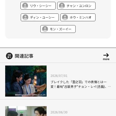
リウ・シーシー
チャン・ユンロン
ディン・ユーシー
ホウ・ミンハオ
モン・ズーイー
(C) BEIJING IQIYI SCIENCE & TECHNOLOGY CO., LTD. All rights reserved.
関連記事
2026/07/01
ブレイクした「雲之羽」での表情とは一
変！最旬"古装男子"チョン・レイ(丞磊)、
年上のトップ女優ソン・イー(宋軼)との禁
断の恋模様が反響を呼んだ「与晋長安」
2026/06/30