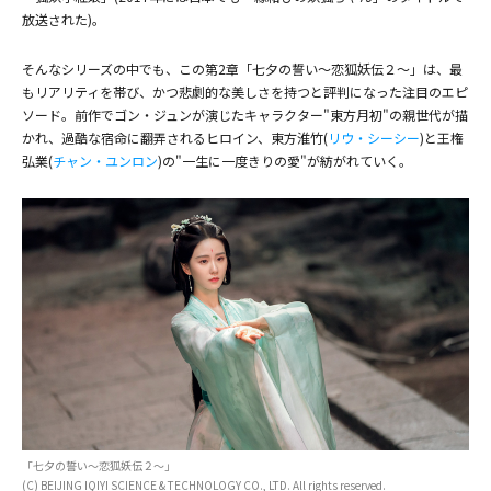
放送された)。
(C) BEIJING IQIYI SCIENCE & TECHNOLOGY CO., LTD. All rights reserved.
そんなシリーズの中でも、この第2章「七夕の誓い～恋狐妖伝２～」は、最
もリアリティを帯び、かつ悲劇的な美しさを持つと評判になった注目のエピ
ソード。前作でゴン・ジュンが演じたキャラクター"東方月初"の親世代が描
(C) BEIJING IQIYI SCIENCE & TECHNOLOGY CO., LTD. All rights reserved.
かれ、過酷な宿命に翻弄されるヒロイン、東方淮竹(
リウ・シーシー
)と王権
弘業(
チャン・ユンロン
)の"一生に一度きりの愛"が紡がれていく。
「七夕の誓い～恋狐妖伝２～」
(C) BEIJING IQIYI SCIENCE & TECHNOLOGY CO., LTD. All rights reserved.