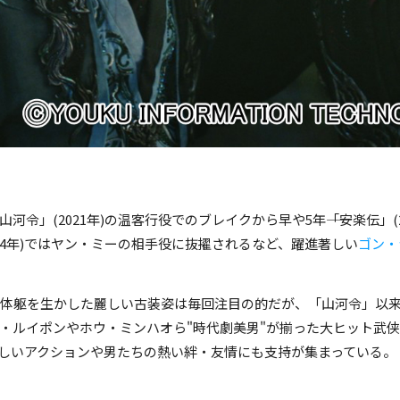
TECHNOLOGY(Beijing) CO.,LTD.
TECHNOLOGY(Beijing) CO.,LTD.
河令」(2021年)の温客行役でのブレイクから早や5年――「安楽伝」(
024年)ではヤン・ミーの相手役に抜擢されるなど、躍進著しい
ゴン・
かな体躯を生かした麗しい古装姿は毎回注目の的だが、「山河令」以
・ルイポンやホウ・ミンハオら"時代劇美男"が揃った大ヒット武
しいアクションや男たちの熱い絆・友情にも支持が集まっている。