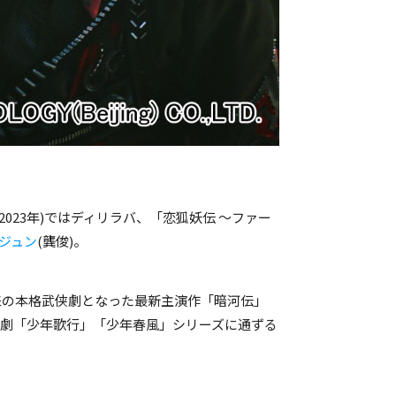
2023年)ではディリラバ、「恋狐妖伝 ～ファー
ジュン
(龔俊)。
来の本格武侠劇となった最新主演作「暗河伝」
侠劇「少年歌行」「少年春風」シリーズに通ずる