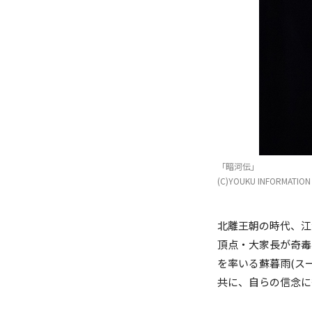
(C)YOUKU INFORMATION 
(C)YOUKU INFORMATION 
「暗河伝」
(C)YOUKU INFORMATION 
北離王朝の時代、江
頂点・大家長が奇毒
を率いる蘇暮雨(ス
共に、自らの信念に