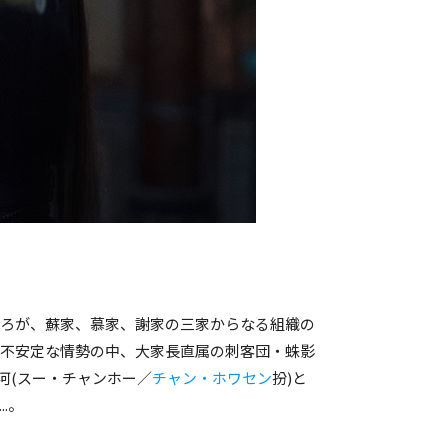
ころが、蘇家、慕家、謝家の三家からなる組織の
。不安定な情勢の中、大家長直属の刺客団・蛛影
河(スー・チャンホー／
チャン・ホワセン
扮)と
.。