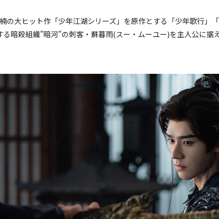
楠の大ヒット作「少年江湖シリーズ」を原作とする「少年歌行」
する暗殺組織"暗河"の刺客・蘇暮雨(スー・ムーユー)を主人公に