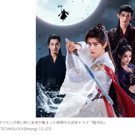
TECHNOLOGY(Beijing) CO.,LTD.
TECHNOLOGY(Beijing) CO.,LTD.
ホワセンの熱い絆に支持が集まった新時代の武侠ドラマ「暗河伝」
TECHNOLOGY(Beijing) CO.,LTD.