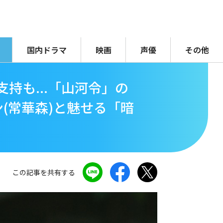
国内ドラマ
映画
声優
その他
持も...「山河令」の
(常華森)と魅せる「暗
この記事を共有する