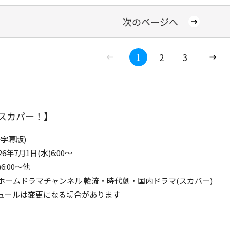
次のページへ
1
2
3
スカパー！】
字幕版)
6年7月1日(水)6:00～
6:00～他
ホームドラマチャンネル 韓流・時代劇・国内ドラマ(スカパー)
ュールは変更になる場合があります
TECHNOLOGY(Beijing) CO.,LTD.