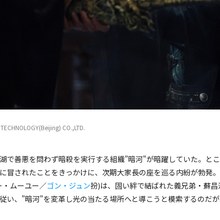
TECHNOLOGY(Beijing) CO.,LTD.
TECHNOLOGY(Beijing) CO.,LTD.
TECHNOLOGY(Beijing) CO.,LTD.
湖で善悪を問わず暗殺を実行する組織"暗河"が暗躍していた。と
に冒されたことをきっかけに、次期大家長の座を巡る内紛が勃発
ー・ムーユー／
ゴン・ジュン
扮)は、固い絆で結ばれた義兄弟・蘇昌
従い、"暗河"を変革し光の当たる場所へと導こうと模索するのだが..