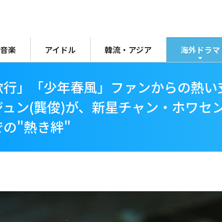
音楽
アイドル
韓流・アジア
海外ドラマ
行」「少年春風」ファンからの熱い支
ュン(龔俊)が、新星チャン・ホワセン
の"熱き絆"