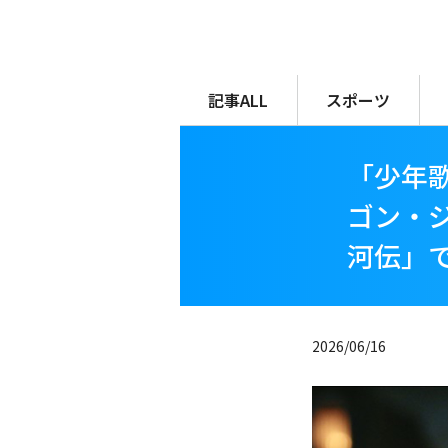
メ
イ
ン
コ
記事ALL
スポーツ
ン
テ
「少年歌
ン
ツ
ゴン・ジ
に
河伝」で
移
動
2026/06/16