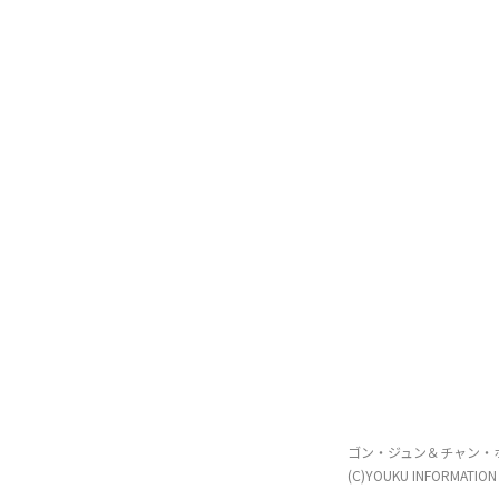
(C)YOUKU INFORMATION 
(C)YOUKU INFORMATION 
ゴン・ジュン＆チャン・
(C)YOUKU INFORMATION 