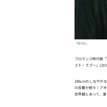
(C)YOUKU INFORMATION 
(C)YOUKU INFORMATION 
「暗河伝」
ブロマンス時代劇「山
スト・ラブ～」(2
186cmのしなや
の反響が続々！アオ
世界観とあって、激