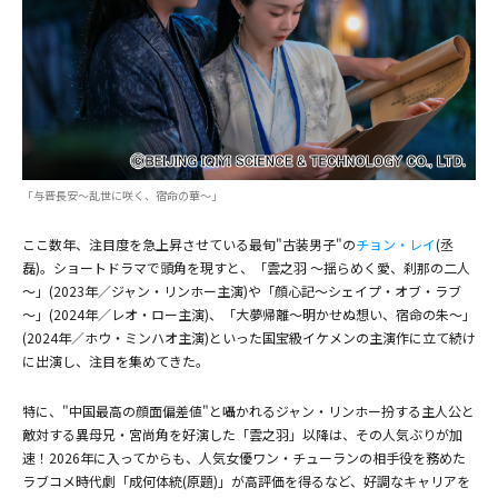
(C)BEIJING IQIYI SCIENCE & TECHNOLOGY CO., LTD.
(C)BEIJING IQIYI SCIENCE & TECHNOLOGY CO., LTD.
「与晋長安～乱世に咲く、宿命の華～」
ここ数年、注目度を急上昇させている最旬"古装男子"の
チョン・レイ
(丞
磊)。ショートドラマで頭角を現すと、「雲之羽 ～揺らめく愛、刹那の二人
～」(2023年／ジャン・リンホー主演)や「顔心記～シェイプ・オブ・ラブ
～」(2024年／レオ・ロー主演)、「大夢帰離～明かせぬ想い、宿命の朱～」
(2024年／ホウ・ミンハオ主演)といった国宝級イケメンの主演作に立て続け
に出演し、注目を集めてきた。
特に、"中国最高の顔面偏差値"と囁かれるジャン・リンホー扮する主人公と
敵対する異母兄・宮尚角を好演した「雲之羽」以降は、その人気ぶりが加
速！2026年に入ってからも、人気女優ワン・チューランの相手役を務めた
ラブコメ時代劇「成何体統(原題)」が高評価を得るなど、好調なキャリアを