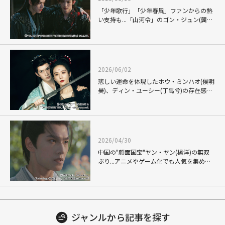
「少年歌行」「少年春風」ファンからの熱
い支持も...「山河令」のゴン・ジュン(龔俊)
が、新星チャン・ホワセン(常華森)と魅せ
る「暗河伝」での"熱き絆"
(C)BEIJING IQIYI SCIENCE & TECHNOLOGY CO., LTD.
2026/06/02
悲しい運命を体現したホウ・ミンハオ(侯明
昊)、ディン・ユーシー(丁禹兮)の存在感も
鮮烈！涙なくしては語れない"狐妖小紅
娘"こと「恋狐妖伝」シリーズ第2章
2026/04/30
中国の"顔面国宝"ヤン・ヤン(楊洋)の無双
ぶり...アニメやゲーム化でも人気を集め
る"韓立"の再現度が反響を呼んだ「凡人修
仙伝」
ジャンルから
記事を探す