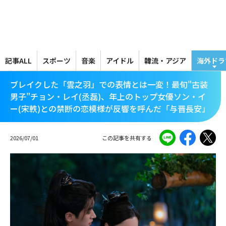
メ
イ
ン
コ
ン
テ
記事ALL
スポーツ
音楽
アイドル
韓流・アジア
海外ドラ
ン
ツ
ブレイクした「雲之羽」での表情とは一変！最旬"古装
に
男子"チョン・レイ(丞磊)、年上のトップ女優ソン・イ
移
ー(宋軼)との禁断の恋模様が反響を呼んだ「与晋長安」
動
2026/07/01
この記事を共有する