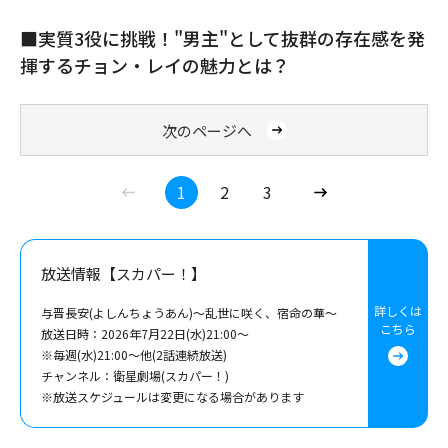
■実質3役に挑戦！"男主"として抜群の存在感を発
揮するチョン・レイの魅力とは？
次のページへ
1
2
3
(C)BEIJING IQIYI SCIENCE & TECHNOLOGY CO., LTD.
放送情報【スカパー！】
詳しくは
与晋長安(よしんちょうあん)～乱世に咲く、宿命の華～
こちら
放送日時：2026年7月22日(水)21:00～
※毎週(水)21:00～他(2話連続放送)
チャンネル：衛星劇場(スカパー！)
※放送スケジュールは変更になる場合があります