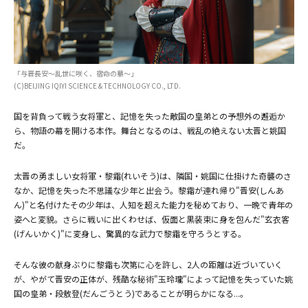
「与晋長安～乱世に咲く、宿命の華～」
(C)BEIJING IQIYI SCIENCE & TECHNOLOGY CO., LTD.
(C)BEIJING IQIYI SCIENCE & TECHNOLOGY CO., LTD.
国を背負って戦う女将軍と、記憶を失った敵国の皇弟との予想外の邂逅か
ら、物語の幕を開ける本作。舞台となるのは、戦乱の絶えない太晋と姚国
だ。
太晋の勇ましい女将軍・黎霜(れいそう)は、隣国・姚国に仕掛けた奇襲のさ
なか、記憶を失った不思議な少年と出会う。黎霜が連れ帰り"晋安(しんあ
ん)"と名付けたその少年は、人知を超えた能力を秘めており、一晩で青年の
姿へと変貌。さらに戦いに出くわせば、仮面と黒装束に身を包んだ"玄衣客
(げんいかく)"に変身し、驚異的な武力で黎霜を守ろうとする。
(C)BEIJING IQIYI SCIENCE & TECHNOLOGY CO., LTD.
そんな彼の献身ぶりに黎霜も次第に心を許し、2人の距離は近づいていく
が、やがて晋安の正体が、残酷な秘術"玉玲瓏"によって記憶を失っていた姚
国の皇弟・段敖登(だんごうとう)であることが明らかになる...。