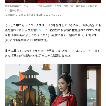
最旬の古装男子、チョン・レイの魅力が詰まったロマンス時代劇「与晋長安～乱世に咲
く、宿命の華～」
(C)BEIJING IQIYI SCIENCE & TECHNOLOGY CO., LTD.
そうした中でもライジングスターぶりを発揮しているのが、「顔心記」でも
顔を合わせたトップ女優
ソン・イー
(宋軼)の相手役に抜擢されたロマンス時
代劇「与晋長安(よしんちょうあん)～乱世に咲く、宿命の華～」(7月22日
(C)BEIJING IQIYI SCIENCE & TECHNOLOGY CO., LTD.
(水)より衛星劇場にて日本初放送)。
性格の異なる3つのキャラクターを見事に演じ分け、さらにソン・イ－扮す
る女将軍との"禁断の恋模様"が大きな話題となった。
(C)BEIJING IQIYI SCIENCE & TECHNOLOGY CO., LTD.