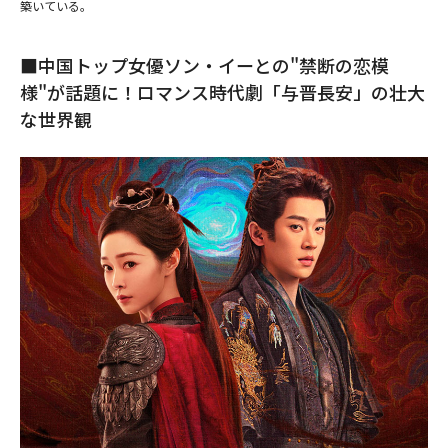
築いている。
■中国トップ女優ソン・イーとの"禁断の恋模
様"が話題に！ロマンス時代劇「与晋長安」の壮大
な世界観
(C)BEIJING IQIYI SCIENCE & TECHNOLOGY CO., LTD.
(C)BEIJING IQIYI SCIENCE & TECHNOLOGY CO., LTD.