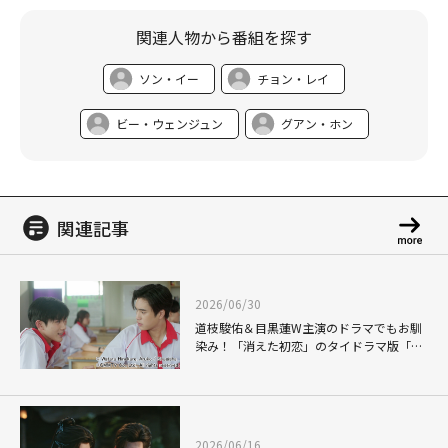
関連人物から番組を探す
ソン・イー
チョン・レイ
(C)BEIJING IQIYI SCIENCE & TECHNOLOGY CO., LTD.
ビー・ウェンジュン
グアン・ホン
関連記事
2026/06/30
道枝駿佑＆目黒蓮W主演のドラマでもお馴
染み！「消えた初恋」のタイドラマ版「My
Love Mix-Up!」で、Gemini(ジェミナ
イ)×Fourth(フォース)が体現した"キュンの
瞬間"
2026/06/16