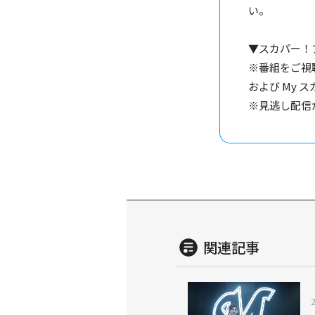
い。
▼スカパー！
※番組をご視
および My ス
※見逃し配信
関連記事