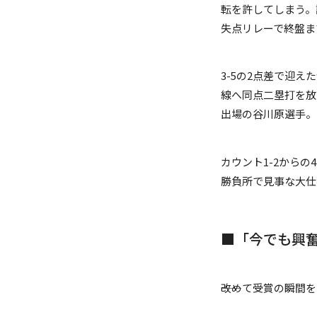
転を許してしまう。
失点リレーで終盤ま
3-5の2点差で迎
線へ同点二塁打を放
出場の谷川原選手。
カウント1-2から
勝負所で見事な大仕
■「今でも興
――改めて受賞の瞬