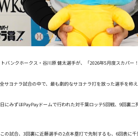
フトバンクホークス・谷川原 健太選手が、「2026年5月度スカパ
全サヨナラ試合の中で、最も劇的なサヨナラ打を放った選手を称え
8日にみずほPayPayドームで行われた対千葉ロッテ5回戦、9回
この試合、3回裏に近藤選手の2点本塁打で先制するも、6回表に千