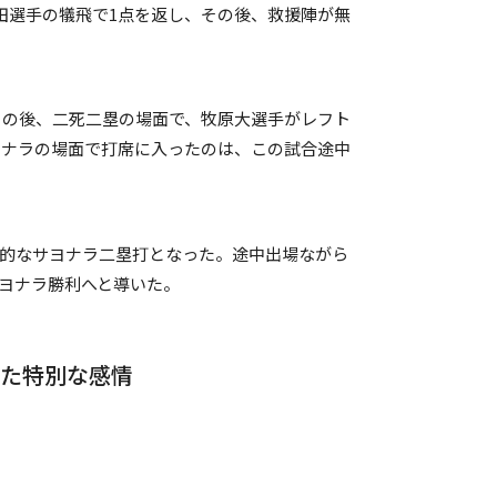
田選手の犠飛で1点を返し、その後、救援陣が無
。その後、二死二塁の場面で、牧原大選手がレフト
ヨナラの場面で打席に入ったのは、この試合途中
劇的なサヨナラ二塁打となった。途中出場ながら
ヨナラ勝利へと導いた。
した特別な感情