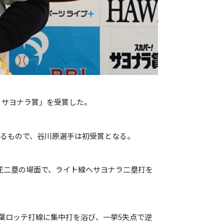
ー！サヨナラ賞」を受賞した。
るもので、谷川原選手は初受賞となる。
裏二死二塁の場面で、ライト線へサヨナラ二塁打を
葉ロッテ打線に集中打を浴び、一挙5失点で逆