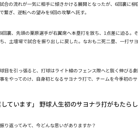
試合の流れが一気に相手に傾きかける展開となったが、6回裏に柳
で繋ぎ、逆転への望みを9回の攻撃へ託す。
えた9回裏、先頭の栗原選手が右翼席へ本塁打を放ち、1点差に迫る
ち、土壇場で試合を振り出しに戻した。なおも二死二塁、一打サ
の4球目を引っ張ると、打球はライト線のフェンス際へと鋭く伸びる
事をやってのけ、自身初となるサヨナラ打で、チームを今季初のサ
奮しています」 野球人生初のサヨナラ打がもたら
間を振り返ってみて、今どんな思いがありますか？