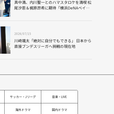
真中満、内川聖一とのハマスタロケを満喫 松
尾汐恩＆梶原昂希に期待「横浜DeNAベイス
ターズを引っ張っていく選手」
2026/07/15
川﨑颯太「絶対に自分でもできる」 日本から
直接ブンデスリーガへ――挑戦の現在地
サッカー・Jリーグ
音楽・LIVE
海外ドラマ
国内ドラマ