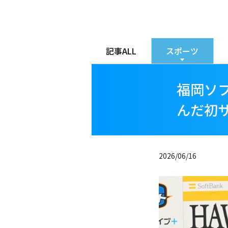
メ
イ
ン
コ
記事ALL
スポーツ
ン
テ
福岡ソ
ン
ツ
んだ初
に
移
動
2026/06/16