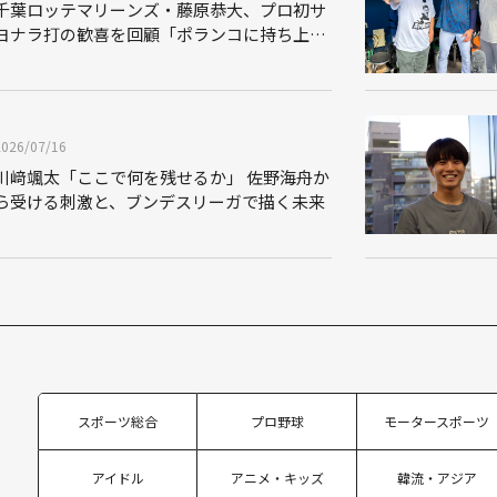
千葉ロッテマリーンズ・藤原恭大、プロ初サ
ヨナラ打の歓喜を回顧「ポランコに持ち上げ
られて...」怪我から復帰後に見据えるさらな
る飛躍
2026/07/16
川﨑颯太「ここで何を残せるか」 佐野海舟か
ら受ける刺激と、ブンデスリーガで描く未来
スポーツ総合
プロ野球
モータースポーツ
アイドル
アニメ・キッズ
韓流・アジア