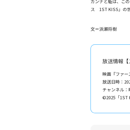
カンナと駈は、この
ス 1ST KIS
文＝浜瀬将樹
放送情報【
映画『ファース
放送日時：2026
チャンネル：
©2025「1S