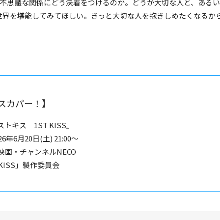
不思議な関係にどう決着をつけるのか。どうか大切な人と、あるい
S」の世界を堪能してみてほしい。きっと大切な人を抱きしめたくなるか
スカパー！】
トキス 1ST KISS』
年6月20日(土) 21:00～
映画・チャンネルNECO
T KISS」製作委員会