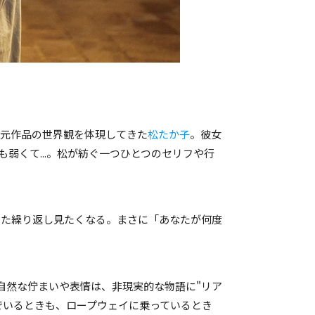
坂元作品の世界観を体現してきた
松たか子
。彼女
弱くて...。松が紡ぐ一つひとつのセリフや行
また繰り返し見たくなる。まさに「あなたが何度
。彼の自然な佇まいや表情は、非現実的な物語に"リア
でいるときも、ロープウェイに乗っているとき