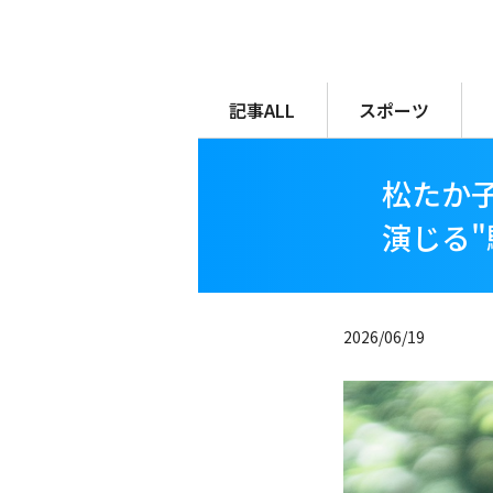
メ
イ
ン
コ
記事ALL
スポーツ
ン
テ
松たか子
ン
ツ
演じる"
に
移
動
2026/06/19