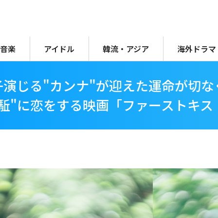
音楽
アイドル
韓流・アジア
海外ドラマ
演じる"カンナ"が迎えた運命が切なく
駈"に恋をする映画「ファーストキス 1S