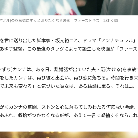
村北斗)の空気感にずっと浸りたくなる映画「ファーストキス 1ST KISS」
を世に送り出した脚本家・坂元裕二と、ドラマ「アンナチュラル」
あゆ子監督。この最強のタッグによって誕生した映画が「ファーストキ
(すずり)カンナは、ある日、離婚話が出ていた夫・駈(かける)を事
をしたカンナは、再び彼と出会い、再び恋に落ちる。時間を行き来
で未来も変わる」と気づいた彼女は、ある結論に至る。それは...。
がくカンナの奮闘、ストンと心に落ちてしみわたる何気ない会話、ふ
あふれ、収拾がつかなくなる――だが、あえて一言に凝縮するならこ