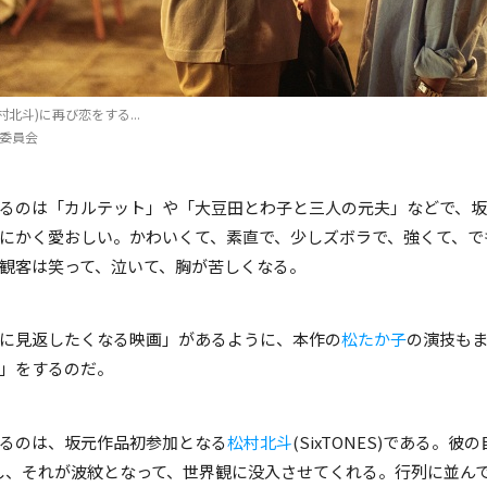
村北斗)に再び恋をする...
製作委員会
るのは「カルテット」や「大豆田とわ子と三人の元夫」などで、
にかく愛おしい。かわいくて、素直で、少しズボラで、強くて、でも
観客は笑って、泣いて、胸が苦しくなる。
に見返したくなる映画」があるように、本作の
松たか子
の演技も
」をするのだ。
るのは、坂元作品初参加となる
松村北斗
(SixTONES)である
し、それが波紋となって、世界観に没入させてくれる。行列に並ん