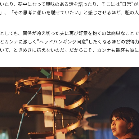
いたり、夢中になって興味のある話を語ったり、そこには"日常"
」、「その思考に想いを馳せていたい」と感じさせるほど、駈の
としても、関係が冷え切った夫に再び好意を抱くのは簡単なことで
とカンナに激しく"ヘッドバンギング同意"したくなるほどの説得
いて、ときめきに抗えないのだ。だからこそ、カンナも観客も彼に