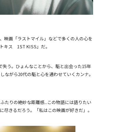
、映画「ラストマイル」などで多くの人の心を
ス 1ST KISS」だ。
故で失う。ひょんなことから、駈と出会った15年
しながら20代の駈と心を通わせていくカンナ。
たりの絶妙な距離感...この物語には語りたい
れに尽きるだろう。「私はこの映画が好きだ」。