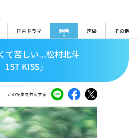
国内ドラマ
映画
声優
その他
て苦しい...松村北斗
T KISS」
この記事を共有する