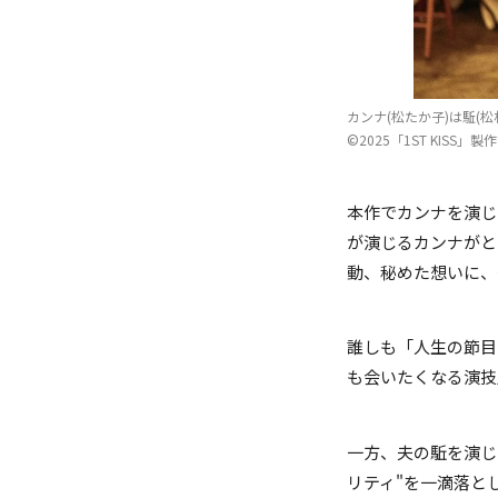
カンナ(松たか子)は駈(松
©2025「1ST KISS」
本作でカンナを演じ
が演じるカンナがと
動、秘めた想いに、
誰しも「人生の節目
も会いたくなる演技
一方、夫の駈を演じ
リティ"を一滴落と