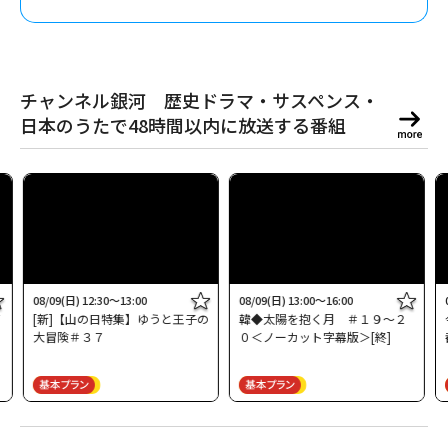
チャンネル銀河 歴史ドラマ・サスペンス・
日本のうたで48時間以内に放送する番組
08/09(日) 12:30～13:00
08/09(日) 13:00～16:00
７
[新]【山の日特集】ゆうと王子の
韓◆太陽を抱く月 ＃１９～２
大冒険＃３７
０＜ノーカット字幕版＞[終]