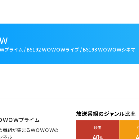
Ｗ
ＯＷプライム / BS192 ＷＯＷＯＷライブ / BS193 ＷＯＷＯＷシネマ
 ＷＯＷＯＷプライム
の番組が集まるＷＯＷＯＷの
ンネル