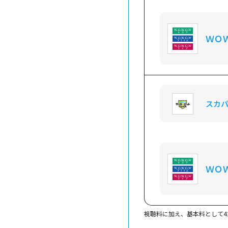
ＷＯ
スカ
ＷＯ
視聴料に加え、基本料として4