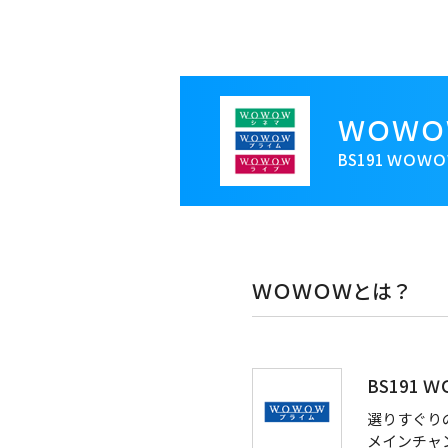
メ
イ
ン
コ
ＷＯＷＯ
ン
テ
BS191 ＷＯＷ
ン
ツ
に
移
動
ＷＯＷＯＷとは？
BS191
選りすぐり
メインチャ