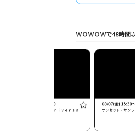
ＷＯＷＯＷで48時間
08/07(金) 15:10～16:40
08/07(金) 15:30
東方神起 ２０ｔｈ Ａｎｎｉｖｅｒｓａ
サンセット・サンラ
ｒｙ ＬＩＶＥ ＩＮ