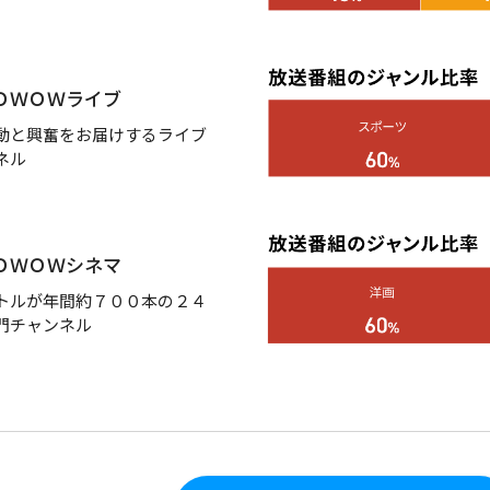
 ＷＯＷＯＷライブ
動と興奮をお届けするライブ
ネル
 ＷＯＷＯＷシネマ
トルが年間約７００本の２４
門チャンネル