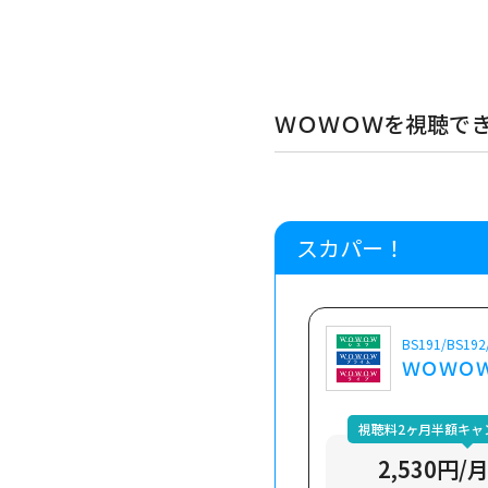
ＷＯＷＯＷを視聴でき
スカパー！
BS191/BS192
ＷＯＷＯ
視聴料2ヶ月半額キャ
2,530円/月