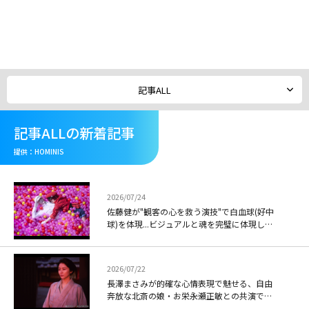
メ
イ
ン
コ
ン
テ
記事ALL
ン
ツ
に
記事ALLの新着記事
移
動
提供：HOMINIS
2026/07/24
佐藤健が"観客の心を救う演技"で白血球(好中
球)を体現...ビジュアルと魂を完璧に体現した
映画「はたらく細胞」
2026/07/22
長澤まさみが的確な心情表現で魅せる、自由
奔放な北斎の娘・お栄――永瀬正敏との共演で絵
師親子の絆を描いた「おーい、応為」