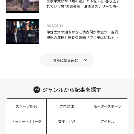
小泉孝太郎が「眼の壁」で体現する"巻き込ま
れていく男"の緊張感 清張ミステリーで際立
つ静かな執念
2026/07/11
仲野太賀の細やかな心情表現が際立つ！吉岡
里帆の演技も圧巻の映画「泣く子はいねぇ
が」
さらに読み込む
ジャンルから
記事を探す
スポーツ総合
プロ野球
モータースポーツ
サッカー・Jリーグ
音楽・LIVE
アイドル