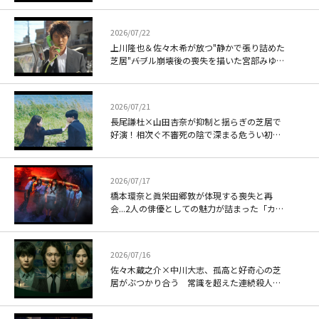
2026/07/22
上川隆也＆佐々木希が放つ"静かで張り詰めた
芝居"――バブル崩壊後の喪失を描いた宮部みゆき
原作『火車』
2026/07/21
長尾謙杜×山田杏奈が抑制と揺らぎの芝居で
好演！相次ぐ不審死の陰で深まる危うい初恋
を描く「恋に至る病」
2026/07/17
橋本環奈と眞栄田郷敦が体現する喪失と再
会...2人の俳優としての魅力が詰まった「カラ
ダ探し THE LAST NIGHT」
2026/07/16
佐々木蔵之介×中川大志、孤高と好奇心の芝
居がぶつかり合う 常識を超えた連続殺人事
件に挑む刑事たちを描いた連続ドラマ「ALIUS
-特定事象捜査ファイル-」