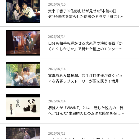
2026/07/15
賀来千香子×佐野史郎が見せた"本気の狂
気"――90年代を凍らせた伝説のドラマ「誰にも言
えない」の衝撃
2026/07/14
自分も相手も輝かせる大泉洋の演技――映画「か
くかくしかじか」で見せた極上のエンターテ
インメント
2026/07/14
當真あみ＆齋藤潤、若手注目俳優が紡ぐピュ
アな青春ラブストーリーが涙を誘う！満月に
まつわる逸話をモチーフにした「ストロベリ
ームーン 余命半年の恋」
2026/07/14
堺雅人が「VIVANT」とは一転した脱力の世界
へ..."ぱんだ"生瀬勝久とのムダな時間を楽しむ
「やさぐれぱんだ」
2026/07/13